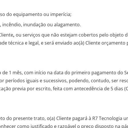
so do equipamento ou imperícia;
, incêndio, inundação ou alagamento.
Cliente
,
ou serviços que não estejam cobertos pelo objeto de
ade técnica e legal, e será enviado ao(à) Cliente orçamento
o de 1 mês, com início na data do primeiro pagamento do 
r períodos iguais e sucessivos, podendo, contudo, ser res
cação previa por escrito, feita com antecedência de 5 dias 
o do presente trato, o(a) Cliente pagará à R7 Tecnologia u
conhecer como justificado e razoável o preço disposto na pá